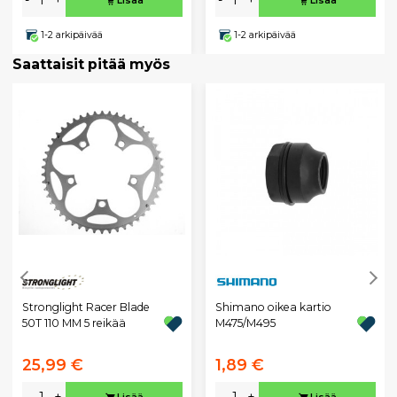
-
+
-
+
Lisää
Lisää
1-2 arkipäivää
1-2 arkipäivää
Saattaisit pitää myös
Stronglight Racer Blade
Shimano oikea kartio
50T 110 MM 5 reikää
M475/M495
25,99 €
1,89 €