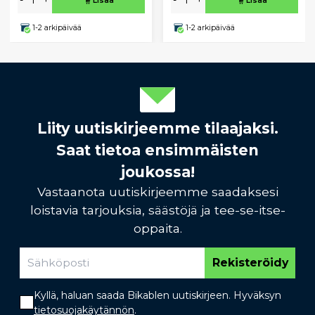
-
+
-
+
Lisää
Lisää
1-2 arkipäivää
1-2 arkipäivää
Liity uutiskirjeemme tilaajaksi.
Saat tietoa ensimmäisten
joukossa!
Vastaanota uutiskirjeemme saadaksesi
loistavia tarjouksia, säästöjä ja tee-se-itse-
oppaita.
Rekisteröidy
Kyllä, haluan saada Bikablen uutiskirjeen. Hyväksyn
tietosuojakäytännön
.