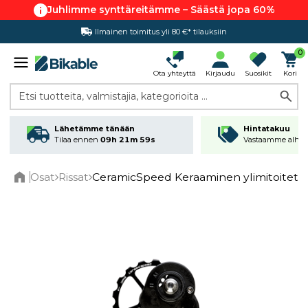
Juhlimme synttäreitämme – Säästä jopa 60%
Ilmainen toimitus yli 80 €* tilauksiin
Hintatakuu
0
Ota yhteyttä
Kirjaudu
Suosikit
Kori
Etsi tuotteita, valmistajia, kategorioita ...
Lähetämme tänään
Hintatakuu
Tilaa ennen
09h 21m 58s
Vastaamme alhai
Osat
Rissat
CeramicSpeed Keraaminen ylimitoitett
Home