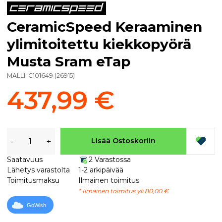
CeramicSpeed Keraaminen
ylimitoitettu kiekkopyörä
Musta Sram eTap
MALLI:
C101649
(
26915
)
437,99 €
-
+
Lisää Ostoskoriin
Saatavuus
2 Varastossa
Lähetys varastolta
1-2 arkipäivää
Toimitusmaksu
Ilmainen toimitus
* Ilmainen toimitus yli 80,00 €
GoWish