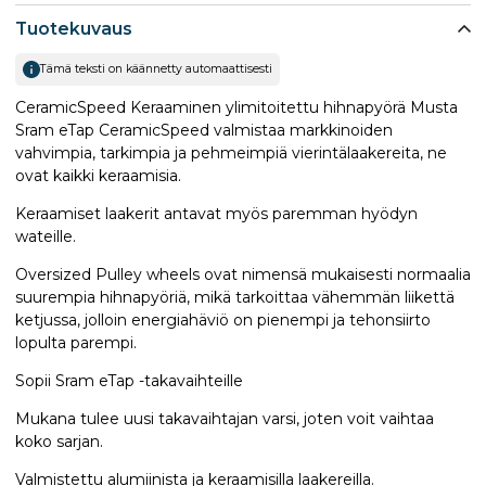
Tuotekuvaus
Tämä teksti on käännetty automaattisesti
CeramicSpeed Keraaminen ylimitoitettu hihnapyörä Musta
Sram eTap​ CeramicSpeed valmistaa markkinoiden
vahvimpia, tarkimpia ja pehmeimpiä vierintälaakereita, ne
ovat kaikki keraamisia.
Keraamiset laakerit antavat myös paremman hyödyn
wateille.
Oversized Pulley wheels ovat nimensä mukaisesti normaalia
suurempia hihnapyöriä, mikä tarkoittaa vähemmän liikettä
ketjussa, jolloin energiahäviö on pienempi ja tehonsiirto
lopulta parempi.
Sopii Sram eTap -takavaihteille
Mukana tulee uusi takavaihtajan varsi, joten voit vaihtaa
koko sarjan.
Valmistettu alumiinista ja keraamisilla laakereilla.