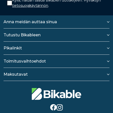
Kyllä, haluan saada Bikablen uutiskirjeen. Hyväksyn
tietosuojakäytännön
.
Anna meidän auttaa sinua
Tutustu Bikableen
Pikalinkit
Toimitusvaihtoehdot
Maksutavat