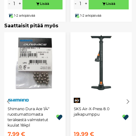
-
+
-
+
Lisää
Lisää
1-2 arkipäivää
1-2 arkipäivää
Saattaisit pitää myös
SKS Air-X-Press 8.0
Shimano Dura Ace 1/4"
jalkapumppu
ruostumattomasta
teräksestä valmistetut
kuulat 18kpl
7,99 €
19,99 €