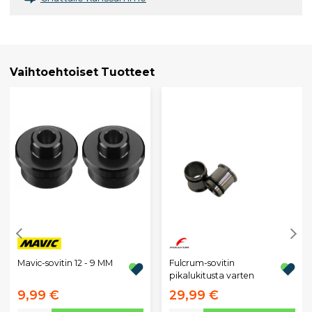
Vaihtoehtoiset Tuotteet
Mavic-sovitin 12 - 9 MM
Fulcrum-sovitin
pikalukitusta varten
9,99 €
29,99 €