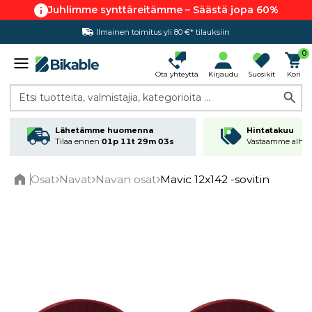
Juhlimme synttäreitämme – Säästä jopa 60%
Ilmainen toimitus yli 80 €* tilauksiin
0
Ota yhteyttä
Kirjaudu
Suosikit
Kori
Etsi tuotteita, valmistajia, kategorioita ...
Lähetämme huomenna
Hintatakuu
Tilaa ennen
01p 11t 29m 02s
Vastaamme alhai
Osat
Navat
Navan osat
Mavic 12x142 -sovitin
Home