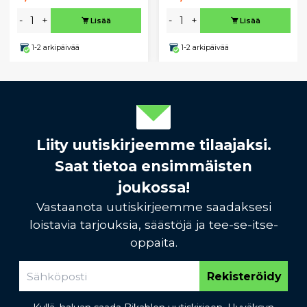
-
+
-
+
Lisää
Lisää
1-2 arkipäivää
1-2 arkipäivää
Liity uutiskirjeemme tilaajaksi.
Saat tietoa ensimmäisten
joukossa!
Vastaanota uutiskirjeemme saadaksesi
loistavia tarjouksia, säästöjä ja tee-se-itse-
oppaita.
Rekisteröidy