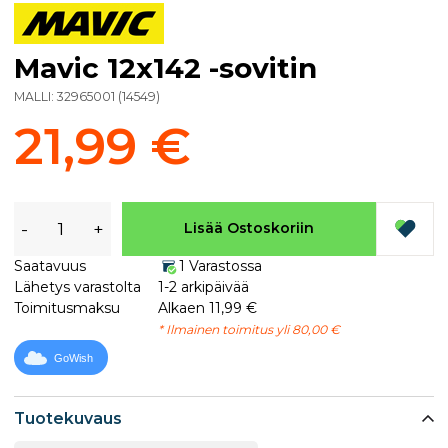
Mavic 12x142 -sovitin
MALLI:
32965001
(
14549
)
21,99 €
-
+
Lisää Ostoskoriin
Saatavuus
1 Varastossa
Lähetys varastolta
1-2 arkipäivää
Toimitusmaksu
Alkaen 11,99 €
* Ilmainen toimitus yli 80,00 €
GoWish
Tuotekuvaus