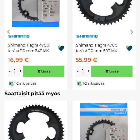
Shimano Tiagra 4700
Shimano Tiagra 4700
terä ø 110 mm 34T MK
terä ø 110 mm 50T MK
16,99 €
55,99 €
-
+
-
+
Lisää
Lisää
1-2 arkipäivää
1-2 arkipäivää
Saattaisit pitää myös