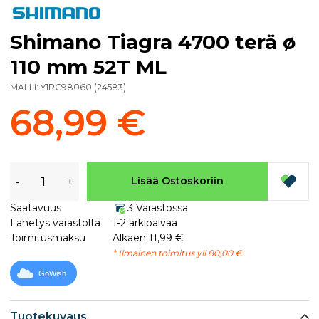
Shimano Tiagra 4700 terä ø
110 mm 52T ML
MALLI:
Y1RC98060
(
24583
)
68,99 €
-
+
Lisää Ostoskoriin
Saatavuus
3 Varastossa
Lähetys varastolta
1-2 arkipäivää
Toimitusmaksu
Alkaen 11,99 €
* Ilmainen toimitus yli 80,00 €
GoWish
Tuotekuvaus