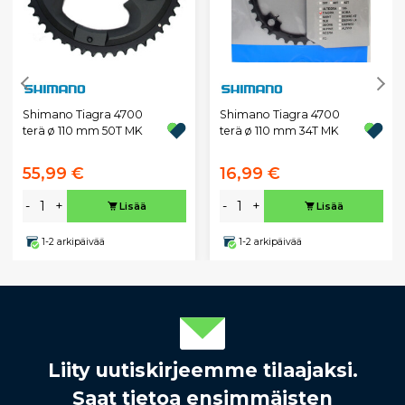
Shimano Tiagra 4700
Shimano Tiagra 4700
terä ø 110 mm 50T MK
terä ø 110 mm 34T MK
55,99 €
16,99 €
-
+
-
+
Lisää
Lisää
1-2 arkipäivää
1-2 arkipäivää
Liity uutiskirjeemme tilaajaksi.
Saat tietoa ensimmäisten