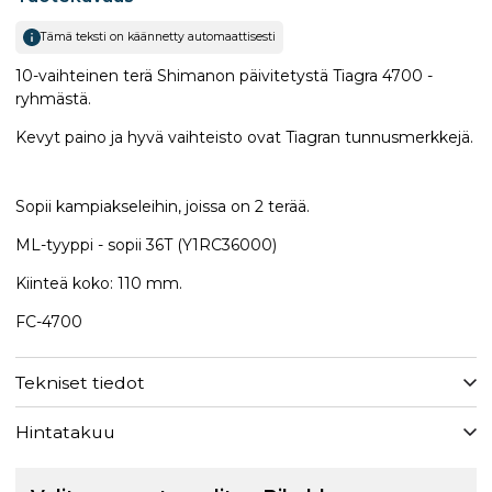
Tämä teksti on käännetty automaattisesti
10-vaihteinen terä Shimanon päivitetystä Tiagra 4700 -
ryhmästä.
Kevyt paino ja hyvä vaihteisto ovat Tiagran tunnusmerkkejä.
Sopii kampiakseleihin, joissa on 2 terää.
ML-tyyppi - sopii 36T (Y1RC36000​)
Kiinteä koko: 110 mm.
FC-4700
Tekniset tiedot
Hintatakuu