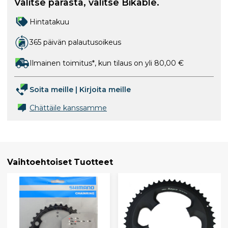
Valitse parasta, valitse Bikable.
Hintatakuu
365 päivän palautusoikeus
Ilmainen toimitus*, kun tilaus on yli 80,00 €
Soita meille
|
Kirjoita meille
Chättäile kanssamme
Vaihtoehtoiset Tuotteet